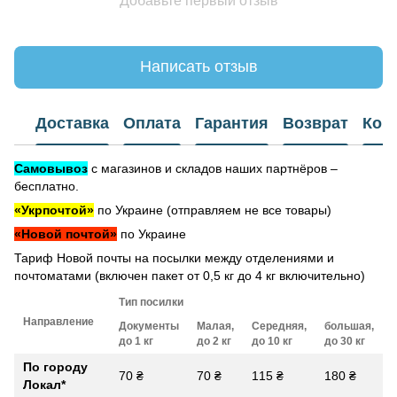
Добавьте первый отзыв
Написать отзыв
Доставка
Оплата
Гарантия
Возврат
Кон
Самовывоз
с магазинов и складов наших партнёров –
бесплатно.
«Укрпочтой»
по Украине (отправляем не все товары)
«Новой почтой»
по Украине
Тариф Новой почты на посылки между отделениями и
почтоматами (включен пакет от 0,5 кг до 4 кг включительно)
Тип посилки
Направление
Документы
Малая,
Середняя,
большая,
до 1 кг
до 2 кг
до 10 кг
до 30 кг
По городу
70 ₴
70 ₴
115 ₴
180 ₴
Локал
*