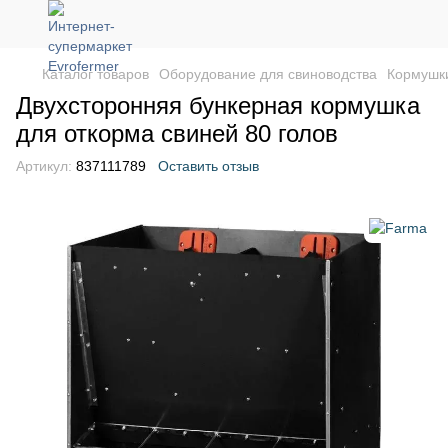
Каталог товаров
Оборудование для свиноводства
Кормушки
Двухсторонняя бункерная кормушка
для откорма свиней 80 голов
Артикул:
837111789
Оставить отзыв