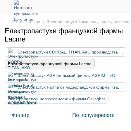
Каталог товаров
Электропастух І Комплектующие для элект
Електропастухи французкой фирмы
Lacme
Электропастухи CORRAL, TITAN, AKO производства немецкой фирмы Kerbl
Електропастухи французкой фирмы Lacme
Электропастух AGRI польской фирмы AGRIM-TEC
Электропастух Farma от нидерландской фирмы Kramp
Электропастухи новозеландской фирмы Gallagher
Фильтр
По популярности