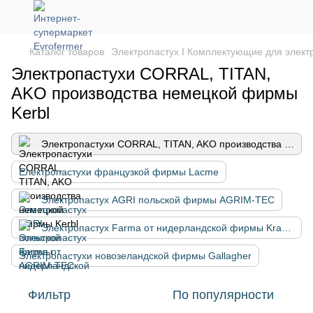
Каталог товаров
Электропастух І Комплектующие для элект
Электропастухи CORRAL, TITAN,
AKO производства немецкой фирмы
Kerbl
Электропастухи CORRAL, TITAN, AKO производства немецкой фирмы Kerbl
Електропастухи французкой фирмы Lacme
Электропастух AGRI польской фирмы AGRIM-TEC
Электропастух Farma от нидерландской фирмы Kramp
Электропастухи новозеландской фирмы Gallagher
Фильтр
По популярности