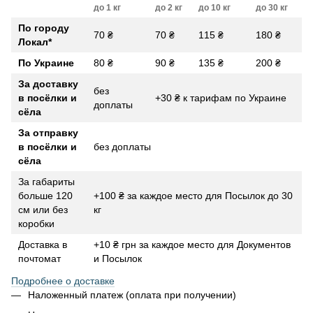
до 1 кг
до 2 кг
до 10 кг
до 30 кг
По городу
70 ₴
70 ₴
115 ₴
180 ₴
Локал
*
По Украине
80 ₴
90 ₴
135 ₴
200 ₴
За доставку
без
в посёлки и
+30 ₴ к тарифам по Украине
доплаты
сёла
За отправку
в посёлки и
без доплаты
сёла
За габариты
больше 120
+100 ₴ за каждое место для Посылок до 30
см или без
кг
коробки
Доставка в
+10 ₴ грн за каждое место для Документов
почтомат
и Посылок
Подробнее о доставке
Наложенный платеж (оплата при получении)