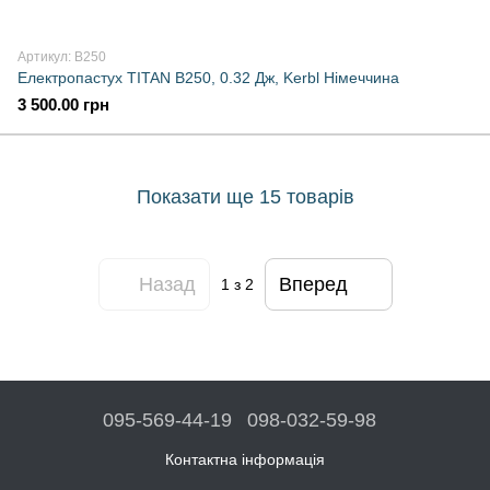
Артикул: B250
Електропастух TITAN B250, 0.32 Дж, Kerbl Німеччина
3 500.00 грн
Показати ще 15 товарів
Назад
Вперед
1
з 2
095-569-44-19
098-032-59-98
Контактна інформація