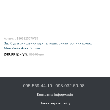
Артикул: 1869325670/25
Засіб для знищення мух та інших синантропних комах
Максібайт Аква, 25 мл
249.90 грн/уп.
300.00 грн
095-569-44-19
098-032-59-98
Контактна інформація
Повна версія сайту