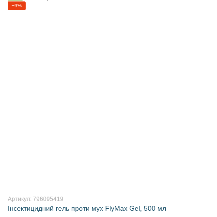
−9%
Артикул: 796095419
Інсектицидний гель проти мух FlyMax Gel, 500 мл