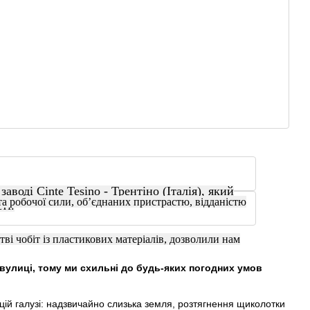
аводі Cinte Tesino - Трентіно (Італія), який
та робочої сили, об’єднаних пристрастю, відданістю
ті.
тві чобіт із пластикових матеріалів, дозволили нам
вулиці, тому ми схильні до будь-яких погодних умов
 цій галузі: надзвичайно слизька земля, розтягнення щиколотки