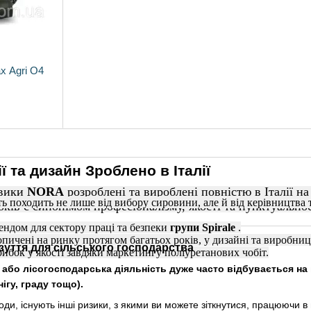
x Agri O4
ї та дизайн Зроблено в Італії
евики
NORA
розроблені та вироблені повністю в Італії на з
ь походить не лише від вибору сировини, але й від керівництва 
оків є синонімом професіоналізму, якості та пунктуальнос
ендом для сектору праці та безпеки
групи Spirale
.
копичені на ринку протягом багатьох років, у дизайні та виробниц
зуття для сільського господарства
ибок у якості завдяки маркетингу поліуретанових чобіт.
або лісогосподарська діяльність дуже часто відбувається на 
нігу, граду тощо).
оди, існують інші ризики, з якими ви можете зіткнутися, працюючи в