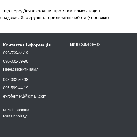
о , що передбачає стояння протягом кількох годин.
 надзвичайно зручні та ергономічні чоботи (черевики).
Ми в соцмережах
Контактна інформація
095-569-44-19
098-032-59-98
Передзвонити вам?
098-032-59-98
095-569-44-19
evrofermer1@gmail.com
м. Київ, Україна
Мапа проїзду