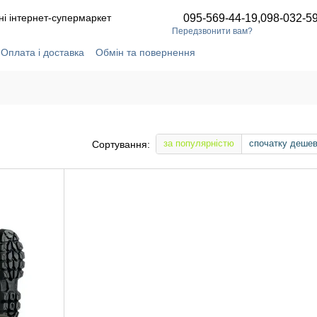
ні інтернет-супермаркет
095-569-44-19,
098-032-5
Передзвонити вам?
Оплата і доставка
Обмін та повернення
ідгуки про магазин
Статті та новини
Угода користувача
за популярністю
спочатку деше
Сортування: