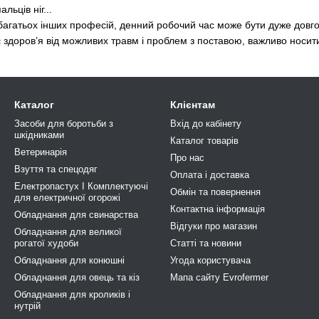
льців ніг...
д багатьох інших професій, денний робочий час може бути дуже довг
 здоров’я від можливих травм і проблем з поставою, важливо носити
Каталог
Клієнтам
Засоби для боротьби з
Вхід до кабінету
шкідниками
Каталог товарів
Ветеринарія
Про нас
Взуття та спецодяг
Оплата і доставка
Електропастух І Комплектуючі
Обмін та повернення
для електричної огорожі
Контактна інформація
Обладнання для свинарства
Відгуки про магазин
Обладнання для великої
рогатої худоби
Статті та новини
Обладнання для конюшні
Угода користувача
Обладнання для овець та кіз
Мапа сайту Evrofermer
Обладнання для кроликів і
нутрій