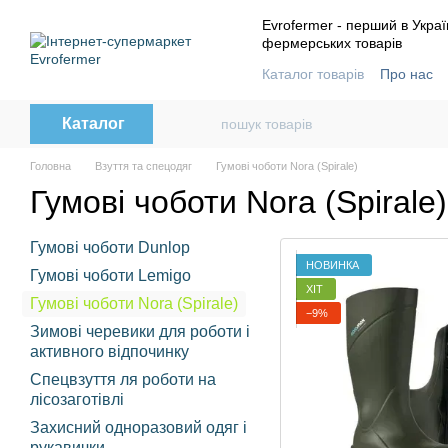
Перейти до основного контенту
Evrofermer - перший в Украї
фермерських товарів
Каталог товарів
Про нас
Контактна інформація
В
Каталог
Головна
Взуття та спецодяг
Гумові чоботи Nora (Spirale)
Гумові чоботи Nora (Spirale)
Гумові чоботи Dunlop
НОВИНКА
Гумові чоботи Lemigo
ХІТ
Гумові чоботи Nora (Spirale)
−9%
Зимові черевики для роботи і
активного відпочинку
Спецвзуття ля роботи на
лісозаготівлі
Захисний одноразовий одяг і
рукавички