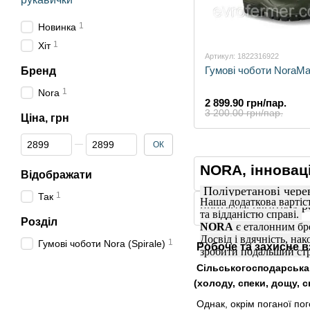
1
Новинка
1
Хіт
Артикул: 1822316922
Гумові чоботи NoraMa
Бренд
1
Nora
2 899.90 грн/пар.
3 200.00 грн/пар.
Ціна, грн
Від Ціна, грн
До Ціна, грн
ОК
NORA, інноваці
Відображати
Поліуретанові чер
1
Так
Наша додаткова вартіст
протягом багатьох р
та відданістю справі.
Розділ
NORA
є еталонним бр
Досвід і вдячність, на
1
Гумові чоботи Nora (Spirale)
Робоче та захисне в
зробити подальший стр
Сільськогосподарська 
(холоду, спеки, дощу, с
Однак, окрім поганої пог