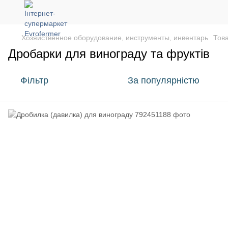
Хозяйственное оборудование, инструменты, инвентарь
Тов
Дробарки для винограду та фруктів
Фільтр
За популярністю