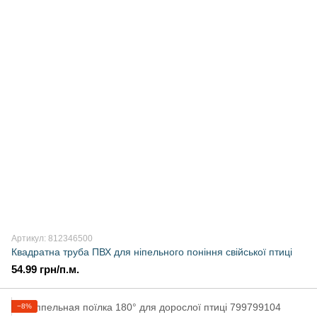
Артикул: 812346500
Квадратна труба ПВХ для ніпельного поніння свійської птиці
54.99 грн/п.м.
−8%