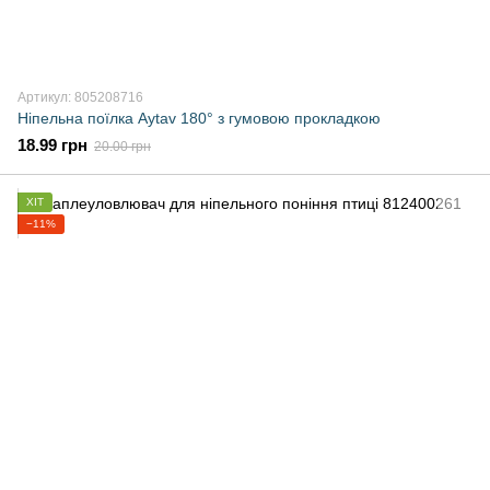
Артикул: 805208716
Ніпельна поїлка Aytav 180° з гумовою прокладкою
18.99 грн
20.00 грн
ХІТ
−11%