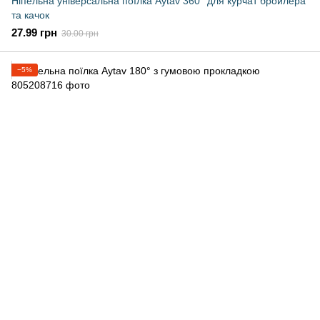
Ніпельна універсальна поїлка Aytav 360° для курчат бройлера
та качок
27.99 грн
30.00 грн
−5%