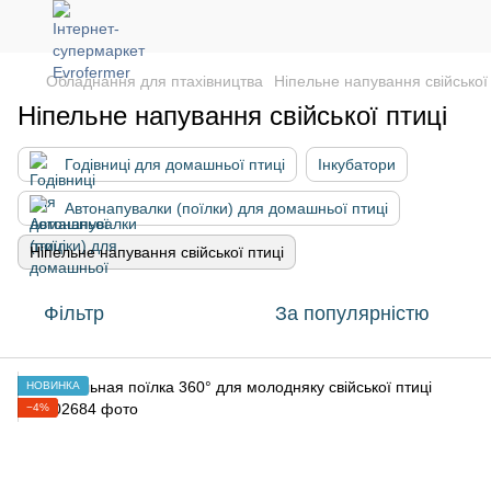
Обладнання для птахівництва
Ніпельне напування свійської 
Ніпельне напування свійської птиці
Годівниці для домашньої птиці
Інкубатори
Автонапувалки (поїлки) для домашньої птиці
Ніпельне напування свійської птиці
Фільтр
За популярністю
НОВИНКА
−4%