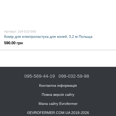
Артикул: 104-010-040
Комір для електропастуха для коней, 3,2 м Польща
590.00 грн
095-569-44-19
098-032-59-98
Контактна інформація
Повна версія сайту
Мапа сайту Evrofermer
©EVROFERMER.COM.UA 2018-2026