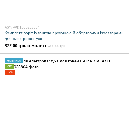
Артикул: 1636218334
Комплект воріт із тонкою пружиною й обертовими ізоляторами
для електропастуха
372.00 грн/комплект
400.00 грн
НОВИНКА
ХІТ
−9%