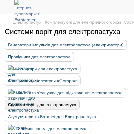
Електропастух І Комплектуючі для електричної огорожі
Сист
Системи воріт для електропастуха
Генератори імпульсів для електропастуха (електризатори)
Провідники для електропастуха
Ізолятори для електропастуха
Стовпчики для електричної огорожі
Кабелі та з'єднувачі для підключення електропастуха
Системи воріт для електропастуха
Акумулятори та Батареї для Електропастуха
Сонячні панелі для електропастуха