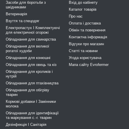
Засоби для боротьби з
Вхід до кабінету
шкідниками
Каталог товарів
Ветеринарія
Про нас
Взуття та спецодяг
Оплата і доставка
Електропастух І Комплектуючі
Обмін та повернення
для електричної огорожі
Контактна інформація
Обладнання для свинарства
Відгуки про магазин
Обладнання для великої
рогатої худоби
Статті та новини
Обладнання для конюшні
Угода користувача
Обладнання для овець та кіз
Мапа сайту Evrofermer
Обладнання для кроликів і
нутрій
Обладнання для птахівництва
Обладнання для обігріву
тварин
Кормові добавки І Замінники
молока
Обладнання для ідентифікації
та маркування с.-г. тварин
Дезінфекція І Санітарія