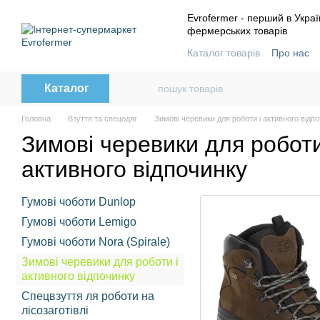
Перейти до основного контенту
Evrofermer - перший в Украї
фермерських товарів
Каталог товарів
Про нас
Контактна інформація
В
Каталог
Головна
Взуття та спецодяг
Зимові черевики для роботи і активного відп
Зимові черевики для роботи
активного відпочинку
Гумові чоботи Dunlop
Гумові чоботи Lemigo
Гумові чоботи Nora (Spirale)
Зимові черевики для роботи і
активного відпочинку
Спецвзуття ля роботи на
лісозаготівлі