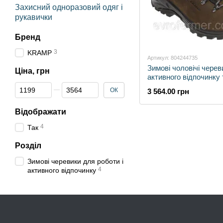
Захисний одноразовий одяг і
рукавички
Бренд
3
KRAMP
Артикул: 804244735
Зимові чоловічі черев
Ціна, грн
активного відпочинку 
щоденного носіння з 
Від Ціна, грн
До Ціна, грн
ОК
3 564.00 грн
Vibram
Відображати
4
Так
Розділ
Зимові черевики для роботи і
4
активного відпочинку