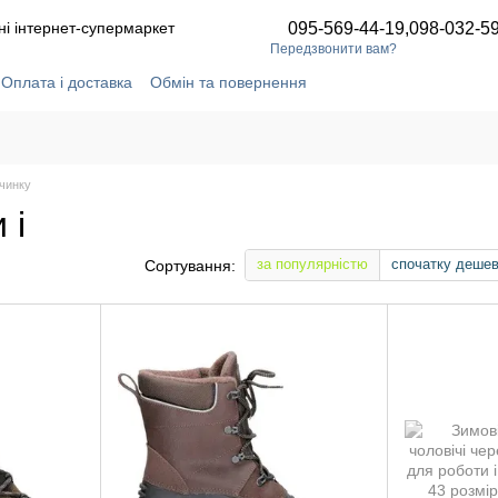
ні інтернет-супермаркет
095-569-44-19,
098-032-5
Передзвонити вам?
Оплата і доставка
Обмін та повернення
ідгуки про магазин
Статті та новини
Угода користувача
очинку
 і
за популярністю
спочатку деше
Сортування: