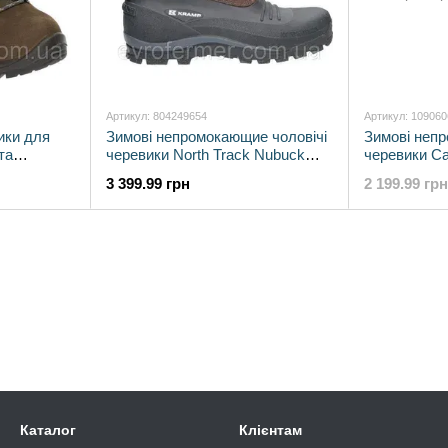
Артикул: 804249654
Артикул: 10906
ики для
Зимові непромокающие чоловічі
Зимові непр
та
черевики North Track Nubuck
черевики Ca
підошвою
для роботи і активного
роботи і ак
3 399.99 грн
2 199.99 грн
відпочинку
розмір
Каталог
Клієнтам