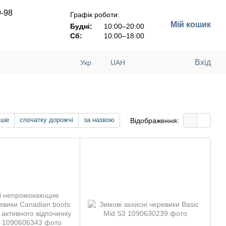
9-98
Графік роботи:
Мій кошик
Будні:
10:00–20:00
Сб:
10:00–18:00
Вхід
Укр
UAH
вше
спочатку дорожчі
за назвою
Відображення: