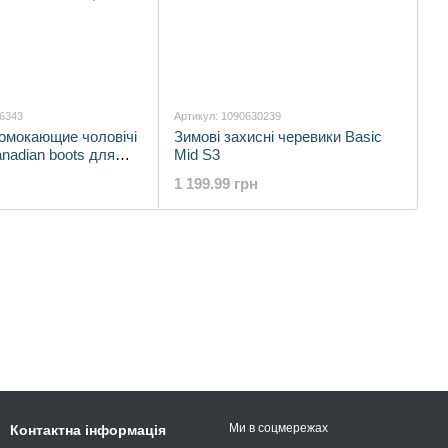
06343
Артикул: 1090630239
омокающие чоловічі
Зимові захисні черевики Basic
nadian boots для
Mid S3
тивного відпочинку 43
1 199.99 грн
Ми в соцмережах
Контактна інформація