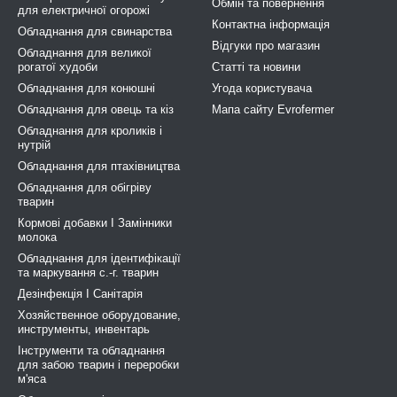
Обмін та повернення
для електричної огорожі
Контактна інформація
Обладнання для свинарства
Відгуки про магазин
Обладнання для великої
рогатої худоби
Статті та новини
Обладнання для конюшні
Угода користувача
Обладнання для овець та кіз
Мапа сайту Evrofermer
Обладнання для кроликів і
нутрій
Обладнання для птахівництва
Обладнання для обігріву
тварин
Кормові добавки І Замінники
молока
Обладнання для ідентифікації
та маркування с.-г. тварин
Дезінфекція І Санітарія
Хозяйственное оборудование,
инструменты, инвентарь
Інструменти та обладнання
для забою тварин і переробки
м'яса