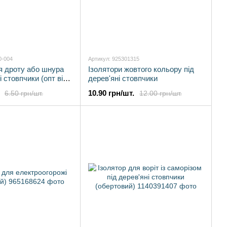
0-004
Артикул: 925301315
я дроту або шнура
Ізолятори жовтого кольору під
і стовпчики (опт від
дерев'яні стовпчики
10.90 грн/шт.
6.50 грн/шт.
12.00 грн/шт.