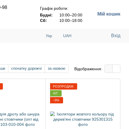
9-98
Графік роботи:
Мій кошик
Будні:
10:00–20:00
Сб:
10:00–18:00
Вхід
Укр
UAH
вше
спочатку дорожчі
за назвою
Відображення:
РОЗПРОДАЖ
ХІТ
−9%