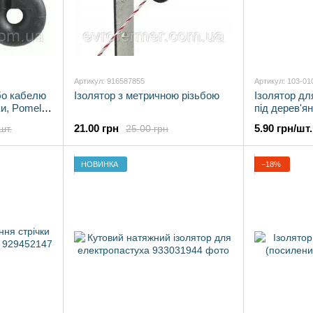
Артикул: 916587855
Артикул: 103-01
бо кабелю
Ізолятор з метричною різьбою
Ізолятор дл
ки, Pomelac
під дерев'ян
1000 шт)
21.00 грн
5.90 грн/шт.
шт.
25.00 грн
НОВИНКА
−18%