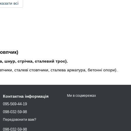
казати всі
товпчик)
, шнур, стрічка, сталевий трос).
впчики, сталеві стовпчики, сталева арматура, бетонні опори).
Ми в соцмережах
Контактна інформація
095-569-44-19
098-032-59-98
Передзвонити вам?
098-032-59-98