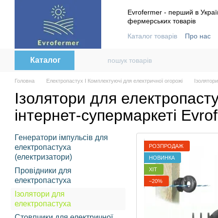
Перейти до основного контенту
Evrofermer - перший в Украї
фермерських товарів
Каталог товарів
Про нас
Контактна інформація
В
Каталог
Головна
Електропастух І Комплектуючі для електричної огорожі
Ізолятор
Ізолятори для електропасту
інтернет-супермаркеті Evro
Генератори імпульсів для
РОЗПРОДАЖ
електропастуха
(електризатори)
НОВИНКА
ХІТ
Провідники для
електропастуха
−20%
Ізолятори для
електропастуха
Стовпчики для електричної