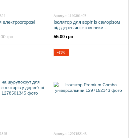
8624
Артикул: 1140391407
я електроогорожі
Ізолятор для воріт із саморізом
під дерев'яні стовпчики
(обертовий)
55.00 грн
.00 грн
−13%
01345
Артикул: 1297152143