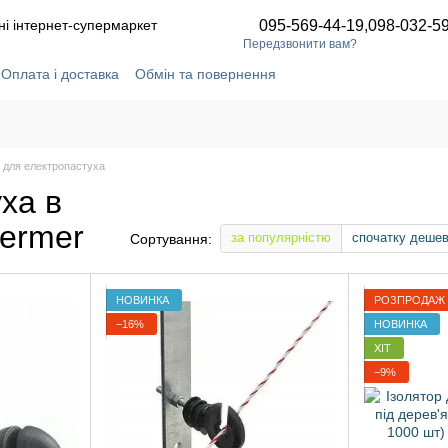
ні інтернет-супермаркет
095-569-44-19,
098-032-5
Передзвонити вам?
Оплата і доставка
Обмін та повернення
ідгуки про магазин
Статті та новини
Угода користувача
и для електропастуха
ха в
fermer
за популярністю
спочатку деше
Сортування:
НОВИНКА
РОЗПРОДАЖ
−16%
НОВИНКА
ХІТ
−9%