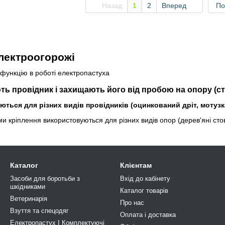
Назад
1
2
Вперед
По
електроогорожі
функцію в роботі електропастуха
ть провідник і захищають його від пробою на опору (с
ться для різних видів провідників (оцинкований дріт, мотузка
ми кріплення використовуються для різних видів опор (дерев'яні сто
Каталог
Клієнтам
Засоби для боротьби з
Вхід до кабінету
шкідниками
Каталог товарів
Ветеринарія
Про нас
Взуття та спецодяг
Оплата і доставка
Електропастух І Комплектуючі