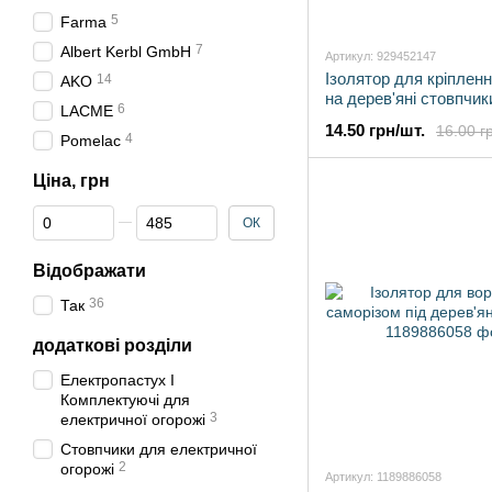
5
Farma
7
Albert Kerbl GmbH
Артикул: 929452147
Ізолятор для кріпленн
14
AKO
на дерев'яні стовпчик
6
LACME
14.50 грн/шт.
16.00 г
4
Pomelac
Ціна, грн
Від Ціна, грн
До Ціна, грн
ОК
Відображати
36
Так
додаткові розділи
Електропастух І
Комплектуючі для
3
електричної огорожі
Стовпчики для електричної
2
огорожі
Артикул: 1189886058