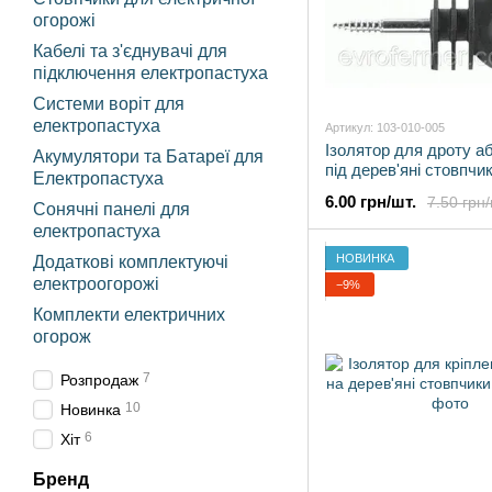
огорожі
Кабелі та з'єднувачі для
підключення електропастуха
Системи воріт для
електропастуха
Артикул: 103-010-005
Ізолятор для дроту а
Акумулятори та Батареї для
під дерев'яні стовпчи
Електропастуха
Польща
6.00 грн/шт.
7.50 грн/
Сонячні панелі для
електропастуха
НОВИНКА
Додаткові комплектуючі
електроогорожі
−9%
Комплекти електричних
огорож
7
Розпродаж
10
Новинка
6
Хіт
Бренд