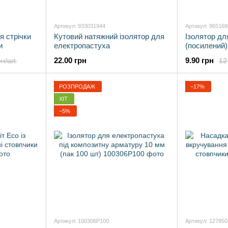
Артикул: 933031944
Артикул: 96516
я стрічки
Кутовий натяжний ізолятор для
Ізолятор дл
и
електропастуха
(посилений)
22.00 грн
9.90 грн
рн/шт.
12
РОЗПРОДАЖ
−17%
ХІТ
−5%
Артикул: 100306P100
Артикул: 12785