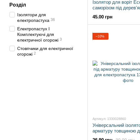
Ізолятор для воріт Eco
Розділ
саморізом під дерев'я
стовпчики
Ізолятори для
45.00 грн
36
електропастуха
Електропастух І
Комплектуючі для
−10%
3
електричної огорожі
Стовпчики для електричної
2
огорожі
Артикул: 1330028860
Універсальний ізолято
арматуру товщиною д
для електропастуха
26.90 грн
30.00 грн