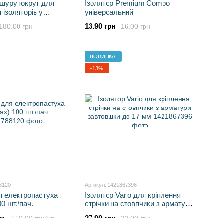
 шурупокрут для
Ізолятор Premium Combo
 ізоляторів у
універсальний
товпчики
13.90 грн
180.00 грн
16.00 грн
НОВИНКА
−13%
8120
Артикул: 1421867396
я електропастуха
Ізолятор Vario для кріплення
00 шт./пач.
стрічки на стовпчики з арматури
завтовшки до 17 мм
п.
27.90 грн
550.00 грн/уп.
32.00 грн