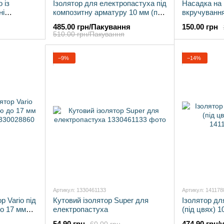
 із
Ізолятор для електропастуха під
Насадка на
ні
композитну арматуру 10 мм (пак
вкручування
100 шт)
дерев'яні с
485.00 грн/Пакування
150.00 грн
510.00 грн/Пакування
−9%
−14%
Артикул: 1330461133
Артикул: 141178
р Vario під
Кутовий ізолятор Super для
Ізолятор дл
о 17 мм
електропастуха
(під цвях) 1
54.90 грн
474.90 грн/у
60.00 грн