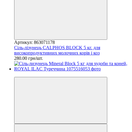
Артикул: 863071178
Сіль-лізунець CALPHOS BLOCK 5 кг. для
високопродуктивних молочних корів і коз
280.00 грн/шт.
Хіт