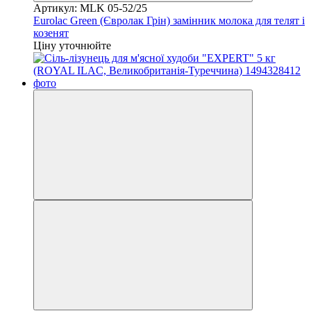
Артикул: MLK 05-52/25
Eurolac Green (Євролак Грін) замінник молока для телят і
козенят
Ціну уточнюйте