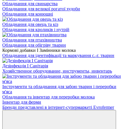
Обладнання для свинарства
Обладнання для великої рогатої худоби
Обладнання для конюшні
Обладнання для овець та кіз
Обладнання для кроликів і нутрій
Обладнання для птахівництва
Обладнання для обігріву тварин
Кормові добавки І Замінники молока
Обладнання для ідентифікації та маркування с.-г. тварин
Дезінфекція І Санітарія
Хозяйственное оборудование, инструменты, инвентарь
Інструменти та обладнання для забою тварин і переробки
м'яса
Обладнання та інвентар для переробки молока
Інвентар для ферми
Бренди представлені в інтернет-супермаркеті Evrofermer