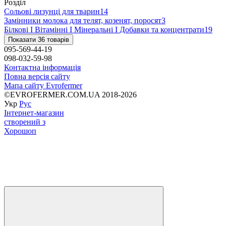
Розділ
Сольові лизунці для тварин
14
Замінники молока для телят, козенят, поросят
3
Білкові І Вітамінні І Мінеральні І Добавки та концентрати
19
Показати 36 товарів
095-569-44-19
098-032-59-98
Контактна інформація
Повна версія сайту
Мапа сайту Evrofermer
©EVROFERMER.COM.UA 2018-2026
Укр
Рус
Інтернет-магазин
створений з
Хорошоп