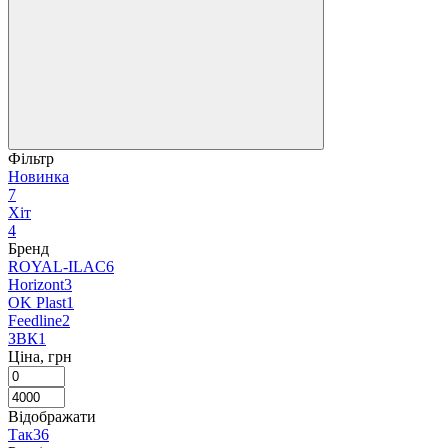
Фільтр
Новинка
7
Хіт
4
Бренд
ROYAL-ILAC
6
Horizont
3
OK Plast
1
Feedline
2
ЗВК
1
Ціна, грн
Відображати
Так
36