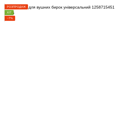
РОЗПРОДАЖ
ХІТ
−7%