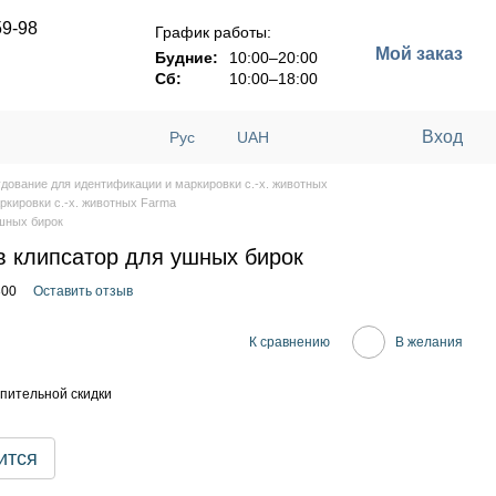
59-98
График работы:
Мой заказ
Будние:
10:00–20:00
Сб:
10:00–18:00
Вход
Рус
UAH
дование для идентификации и маркировки с.-х. животных
ркировки с.-х. животных Farma
ушных бирок
в клипсатор для ушных бирок
300
Оставить отзыв
К сравнению
В желания
пительной скидки
ится