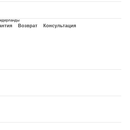
идерланды
антия
Возврат
Консультация