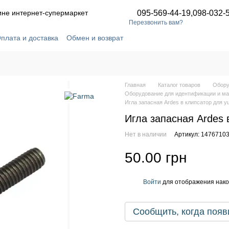
аине интернет-супермаркет
095-569-44-19,
098-032-
Перезвонить вам?
плата и доставка
Обмен и возврат
Отзывы о магазине
Статьи и новости
шение
Главная
Каталог товаров
Обору
Оборудование для идентификации и ма
Игла запасная Ardes в клипсатор для 
Игла запасная Ardes 
Нет в наличии
Артикул: 1476710
50.00 грн
Войти
для отображения нако
%
Сообщить, когда появ