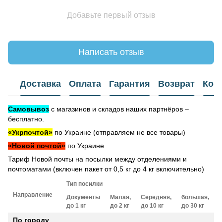
Добавьте первый отзыв
Написать отзыв
Доставка
Оплата
Гарантия
Возврат
Кон
Самовывоз
с магазинов и складов наших партнёров –
бесплатно.
«Укрпочтой»
по Украине (отправляем не все товары)
«Новой почтой»
по Украине
Тариф Новой почты на посылки между отделениями и
почтоматами (включен пакет от 0,5 кг до 4 кг включительно)
Тип посилки
Направление
Документы
Малая,
Середняя,
большая,
до 1 кг
до 2 кг
до 10 кг
до 30 кг
По городу