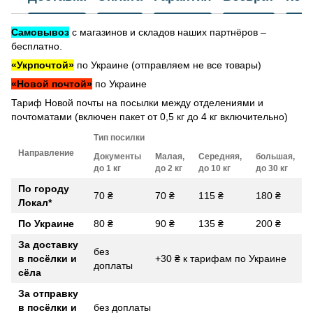
Самовывоз
с магазинов и складов наших партнёров –
бесплатно.
«Укрпочтой»
по Украине (отправляем не все товары)
«Новой почтой»
по Украине
Тариф Новой почты на посылки между отделениями и
почтоматами (включен пакет от 0,5 кг до 4 кг включительно)
Тип посилки
Направление
Документы
Малая,
Середняя,
большая,
до 1 кг
до 2 кг
до 10 кг
до 30 кг
По городу
70 ₴
70 ₴
115 ₴
180 ₴
Локал
*
По Украине
80 ₴
90 ₴
135 ₴
200 ₴
За доставку
без
в посёлки и
+30 ₴ к тарифам по Украине
доплаты
сёла
За отправку
в посёлки и
без доплаты