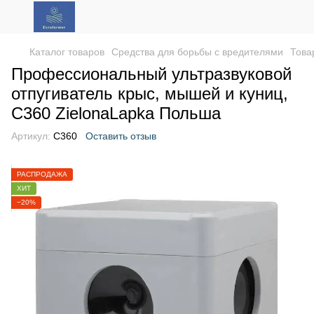
Каталог товаров
Средства для борьбы с вредителями
Това
Профессиональный ультразвуковой
отпугиватель крыс, мышей и куниц,
C360 ZielonaLapka Польша
Артикул:
С360
Оставить отзыв
РАСПРОДАЖА
ХИТ
−20%