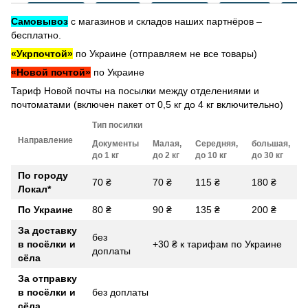
Самовывоз
с магазинов и складов наших партнёров –
бесплатно.
«Укрпочтой»
по Украине (отправляем не все товары)
«Новой почтой»
по Украине
Тариф Новой почты на посылки между отделениями и
почтоматами (включен пакет от 0,5 кг до 4 кг включительно)
Тип посилки
Направление
Документы
Малая,
Середняя,
большая,
до 1 кг
до 2 кг
до 10 кг
до 30 кг
По городу
70 ₴
70 ₴
115 ₴
180 ₴
Локал
*
По Украине
80 ₴
90 ₴
135 ₴
200 ₴
За доставку
без
в посёлки и
+30 ₴ к тарифам по Украине
доплаты
сёла
За отправку
в посёлки и
без доплаты
сёла