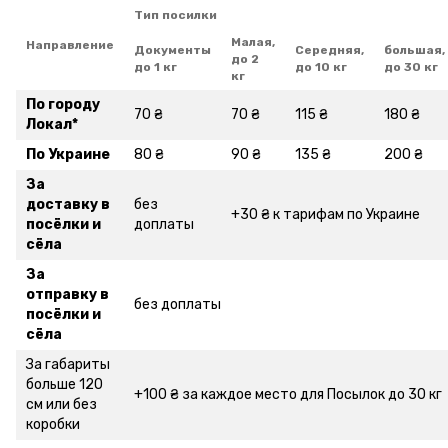
Тип посилки
Малая,
Направление
Документы
Середняя,
большая,
до 2
до 1 кг
до 10 кг
до 30 кг
кг
По городу
70 ₴
70 ₴
115 ₴
180 ₴
Локал
*
По Украине
80 ₴
90 ₴
135 ₴
200 ₴
За
доставку в
без
+30 ₴ к тарифам по Украине
посёлки и
доплаты
сёла
За
отправку в
без доплаты
посёлки и
сёла
За габариты
больше 120
+100 ₴ за каждое место для Посылок до 30 кг
см или без
коробки