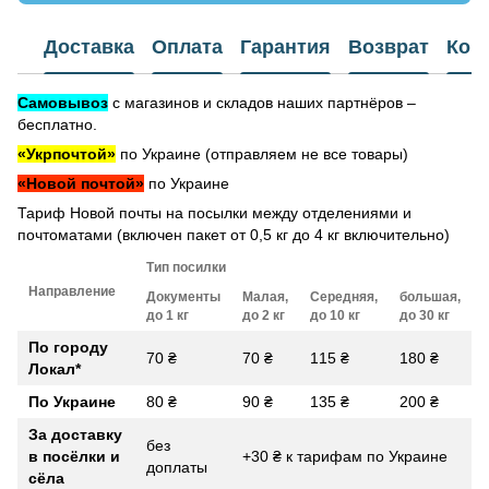
Доставка
Оплата
Гарантия
Возврат
Кон
Самовывоз
с магазинов и складов наших партнёров –
бесплатно.
«Укрпочтой»
по Украине (отправляем не все товары)
«Новой почтой»
по Украине
Тариф Новой почты на посылки между отделениями и
почтоматами (включен пакет от 0,5 кг до 4 кг включительно)
Тип посилки
Направление
Документы
Малая,
Середняя,
большая,
до 1 кг
до 2 кг
до 10 кг
до 30 кг
По городу
70 ₴
70 ₴
115 ₴
180 ₴
Локал
*
По Украине
80 ₴
90 ₴
135 ₴
200 ₴
За доставку
без
в посёлки и
+30 ₴ к тарифам по Украине
доплаты
сёла