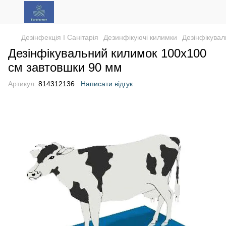
Дезінфекція І Санітарія
Дезинфікуючі килимки
Дезінфікувал
Дезінфікувальний килимок 100х100
см завтовшки 90 мм
Артикул:
814312136
Написати відгук