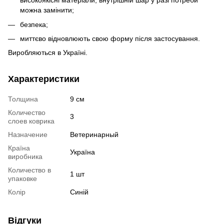
високоякісні матеріали, внутрішній шар у разі потреби
можна замінити;
безпека;
миттєво відновлюють свою форму після застосування.
Виробляються в Україні.
Характеристики
Толщина
9 см
Количество
3
слоев коврика
Назначение
Ветеринарный
Країна
Україна
виробника
Количество в
1 шт
упаковке
Колір
Синій
Відгуки