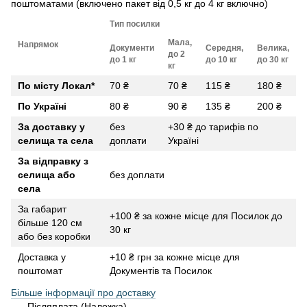
поштоматами (включено пакет від 0,5 кг до 4 кг включно)
Тип посилки
Мала,
Напрямок
Документи
Середня,
Велика,
до 2
до 1 кг
до 10 кг
до 30 кг
кг
По місту Локал
*
70 ₴
70 ₴
115 ₴
180 ₴
По Україні
80 ₴
90 ₴
135 ₴
200 ₴
За доставку у
без
+30 ₴ до тарифів по
селища та села
доплати
Україні
За відправку з
селища або
без доплати
села
За габарит
+100 ₴ за кожне місце для Посилок до
більше 120 см
30 кг
або без коробки
Доставка у
+10 ₴ грн за кожне місце для
поштомат
Документів та Посилок
Більше інформації про доставку
Післяплата (Наложка)