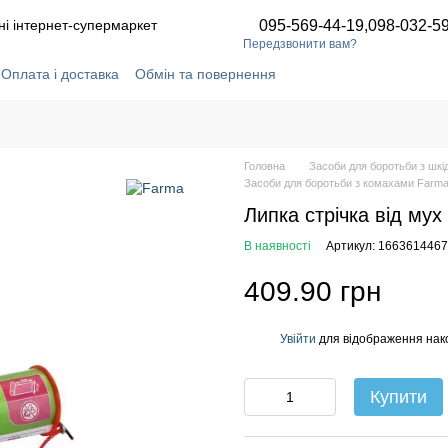
ні інтернет-супермаркет
095-569-44-19,
098-032-5
Передзвонити вам?
Оплата і доставка
Обмін та повернення
ідгуки про магазин
Статті та новини
Угода користувача
Головна
Засоби для боротьби з шк
Засоби для боротьби з комахами Farm
Липка стрічка від мух
В наявності
Артикул: 1663614467
409.90 грн
Увійти
для відображення нак
%
Купити