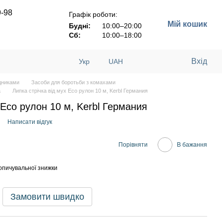
9-98
Графік роботи:
Мій кошик
Будні:
10:00–20:00
Сб:
10:00–18:00
Вхід
Укр
UAH
ідниками
Засоби для боротьби з комахами
a
Липка стрічка від мух Eco рулон 10 м, Kerbl Германия
 Eco рулон 10 м, Kerbl Германия
Написати відгук
Порівняти
В бажання
опичувальної знижки
Замовити швидко