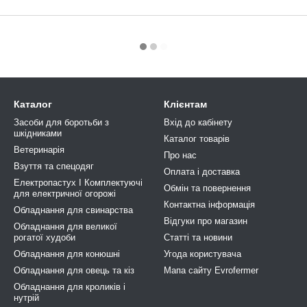
Каталог
Клієнтам
Засоби для боротьби з
Вхід до кабінету
шкідниками
Каталог товарів
Ветеринарія
Про нас
Взуття та спецодяг
Оплата і доставка
Електропастух І Комплектуючі
Обмін та повернення
для електричної огорожі
Контактна інформація
Обладнання для свинарства
Відгуки про магазин
Обладнання для великої
рогатої худоби
Статті та новини
Обладнання для конюшні
Угода користувача
Обладнання для овець та кіз
Мапа сайту Evrofermer
Обладнання для кроликів і
нутрій