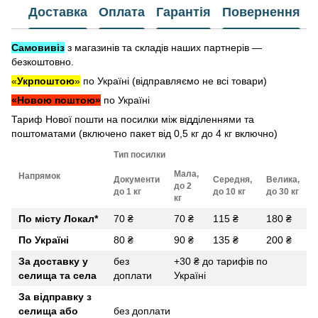
Доставка
Оплата
Гарантія
Повернення
Самовивіз
з магазинів та складів наших партнерів —
безкоштовно.
«
Укрпоштою
»
по Україні (відправляємо не всі товари)
«Новою поштою»
по Україні
Тариф Нової пошти на посилки між відділеннями та
поштоматами (включено пакет від 0,5 кг до 4 кг включно)
Тип посилки
Мала,
Напрямок
Документи
Середня,
Велика,
до 2
до 1 кг
до 10 кг
до 30 кг
кг
По місту Локал
*
70 ₴
70 ₴
115 ₴
180 ₴
По Україні
80 ₴
90 ₴
135 ₴
200 ₴
За доставку у
без
+30 ₴ до тарифів по
селища та села
доплати
Україні
За відправку з
селища або
без доплати