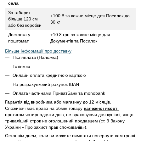
села
За габарит
+100 ₴ за кожне місце для Посилок до
більше 120 см
30 кг
або без коробки
Доставка у
+10 ₴ грн за кожне місце для
поштомат
Документів та Посилок
Більше інформації про доставку
Післяплата (Наложка)
Готівкою
Онлайн оплата кредитною карткою
На розрахунковий рахунок IBAN
Оплата частинами ПриватБанк та monobank
Гарантія від виробника або магазину до 12 місяців.
Споживач має право на обмін товару
належної якості
протягом чотирнадцяти днів, не враховуючи дня купівлі, якщо
триваліший строк не оголошений продавцем (ст. 9 Закону
України «Про захист прав споживачів»).
Останнім днем, коли ви можете вимагати повернути вам гроші