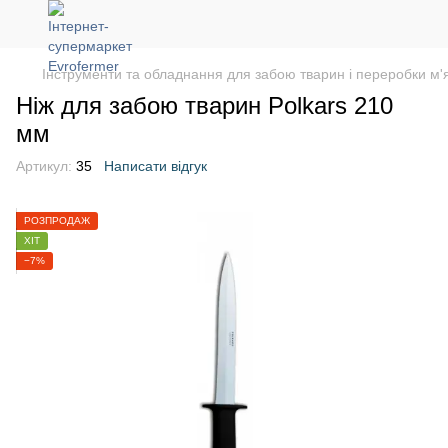
Інструменти та обладнання для забою тварин і переробки м'
Ніж для забою тварин Polkars 210
мм
Артикул:
35
Написати відгук
РОЗПРОДАЖ
ХІТ
−7%