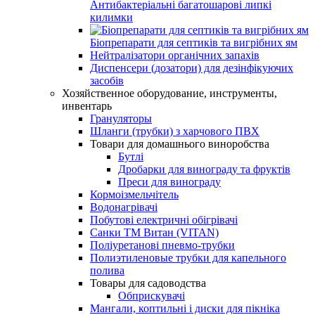
Антибактеріальні багатошарові липкі
килимки
Біопрепарати для септиків та вигрібних ям
Нейтралізатори органічних запахів
Диспенсери (дозатори) для дезінфікуючих
засобів
Хозяйственное оборудование, инструменты,
инвентарь
Грануляторы
Шланги (трубки) з харчового ПВХ
Товари для домашнього виноробства
Бутлі
Дробарки для винограду та фруктів
Преси для винограду
Кормоізмельчітель
Водонагрівачі
Побутові електричні обігрівачі
Санки ТМ Витан (VITAN)
Поліуретанові пневмо-трубки
Полиэтиленовые трубки для капельного
полива
Товары для садоводства
Обприскувачі
Мангали, коптильні і диски для пікніка