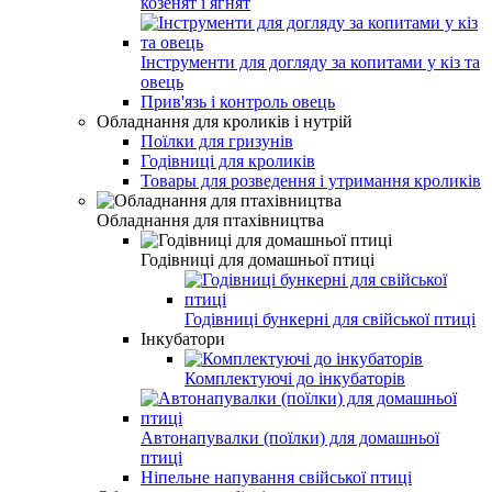
козенят і ягнят
Інструменти для догляду за копитами у кіз та
овець
Прив'язь і контроль овець
Обладнання для кроликів і нутрій
Поїлки для гризунів
Годівниці для кроликів
Товары для розведення і утримання кроликів
Обладнання для птахівництва
Годівниці для домашньої птиці
Годівниці бункерні для свійської птиці
Інкубатори
Комплектуючі до інкубаторів
Автонапувалки (поїлки) для домашньої
птиці
Ніпельне напування свійської птиці