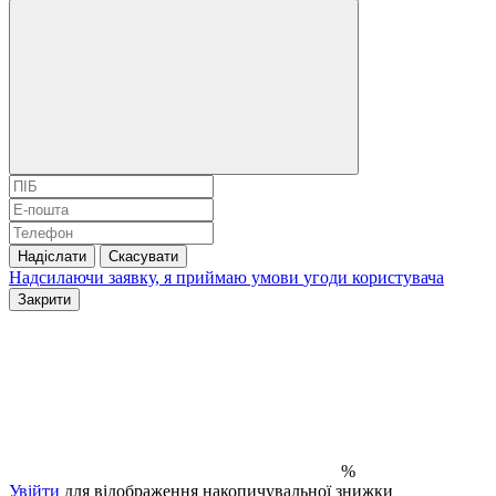
Надіслати
Скасувати
Надсилаючи заявку, я приймаю умови
угоди користувача
Закрити
%
Увійти
для відображення накопичувальної знижки