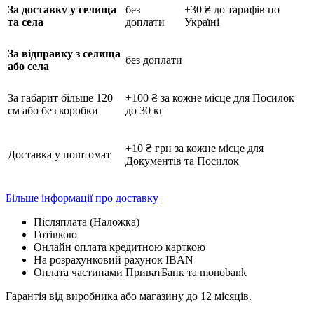
За доставку у селища
без
+30 ₴ до тарифів по
та села
доплати
Україні
За відправку з селища
без доплати
або села
За габарит більше 120
+100 ₴ за кожне місце для Посилок
см або без коробки
до 30 кг
+10 ₴ грн за кожне місце для
Доставка у поштомат
Документів та Посилок
Більше інформації про доставку
Післяплата (Наложка)
Готівкою
Онлайн оплата кредитною карткою
На розрахунковий рахунок IBAN
Оплата частинами ПриватБанк та monobank
Гарантія від виробника або магазину до 12 місяців.