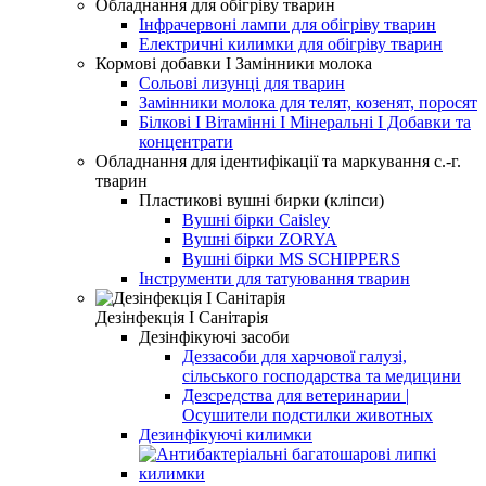
Обладнання для обігріву тварин
Інфрачервоні лампи для обігріву тварин
Електричні килимки для обігріву тварин
Кормові добавки І Замінники молока
Сольові лизунці для тварин
Замінники молока для телят, козенят, поросят
Білкові І Вітамінні І Мінеральні І Добавки та
концентрати
Обладнання для ідентифікації та маркування с.-г.
тварин
Пластикові вушні бирки (кліпси)
Вушні бірки Caisley
Вушні бірки ZORYA
Вушні бірки MS SCHIPPERS
Інструменти для татуювання тварин
Дезінфекція І Санітарія
Дезінфікуючі засоби
Деззасоби для харчової галузі,
сільського господарства та медицини
Дезсредства для ветеринарии |
Осушители подстилки животных
Дезинфікуючі килимки