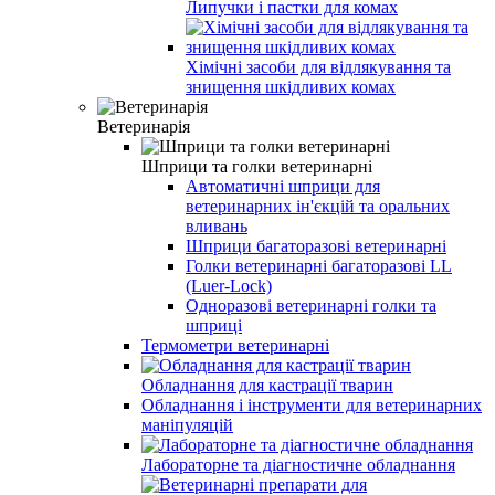
Липучки і пастки для комах
Хімічні засоби для відлякування та
знищення шкідливих комах
Ветеринарія
Шприци та голки ветеринарні
Автоматичні шприци для
ветеринарних ін'єкцій та оральних
вливань
Шприци багаторазові ветеринарні
Голки ветеринарні багаторазові LL
(Luer-Lock)
Одноразові ветеринарні голки та
шприці
Термометри ветеринарні
Обладнання для кастрації тварин
Обладнання і інструменти для ветеринарних
маніпуляцій
Лабораторне та діагностичне обладнання