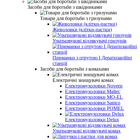
Засоби для боротьби з шкідниками
Товари для боротьби з гризунами
Живоловки (клітки-пастки)
Ультразвукові відлякувачі гризунів
Приманки з отрутою І Дератизаційні
станції
Засоби для боротьби з комахами
Електричні знищувачі комах
Електромухоловки Noveen
Електромухоловки Maltec
Електромухоловки MO-EL
Електромухоловки Sanico
Електромухоловки POMEL
Електромухоловки Delux
Ультразвукові відлякувачі комах