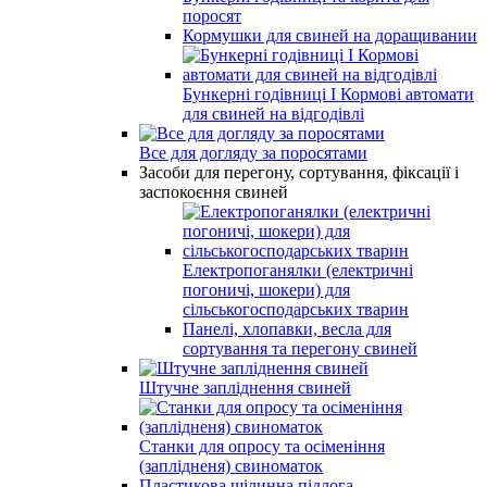
поросят
Кормушки для свиней на доращивании
Бункерні годівниці І Кормові автомати
для свиней на відгодівлі
Все для догляду за поросятами
Засоби для перегону, сортування, фіксації і
заспокоєння свиней
Електропоганялки (електричні
погоничі, шокери) для
сільськогосподарських тварин
Панелі, хлопавки, весла для
сортування та перегону свиней
Штучне запліднення свиней
Станки для опросу та осіменіння
(заплідненя) свиноматок
Пластикова щілинна підлога