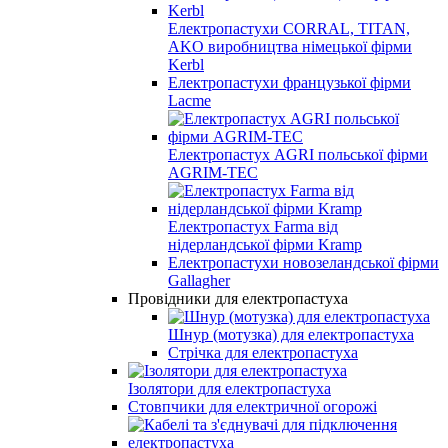
Електропастухи CORRAL, TITAN,
AKO виробництва німецької фірми
Kerbl
Електропастухи французької фірми
Lacme
Електропастух AGRI польської фірми
AGRIM-TEC
Електропастух Farma від
нідерландської фірми Kramp
Електропастухи новозеландської фірми
Gallagher
Провідники для електропастуха
Шнур (мотузка) для електропастуха
Стрічка для електропастуха
Ізолятори для електропастуха
Стовпчики для електричної огорожі