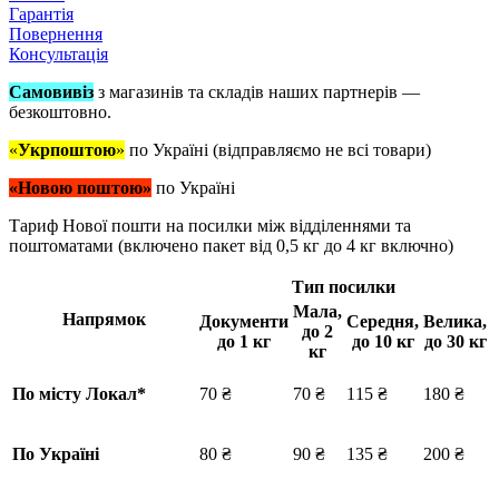
Гарантія
Повернення
Консультація
Самовивіз
з магазинів та складів наших партнерів —
безкоштовно.
«
Укрпоштою
»
по Україні (відправляємо не всі товари)
«Новою поштою»
по Україні
Тариф Нової пошти на посилки між відділеннями та
поштоматами (включено пакет від 0,5 кг до 4 кг включно)
Тип посилки
Мала,
Напрямок
Документи
Середня,
Велика,
до 2
до 1 кг
до 10 кг
до 30 кг
кг
По місту Локал
*
70 ₴
70 ₴
115 ₴
180 ₴
По Україні
80 ₴
90 ₴
135 ₴
200 ₴