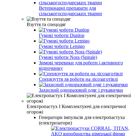
Ветеринарні препарати для
сільськогосподарських тварин
Взуття та спецодяг
Гумові чоботи Dunlop
Гумові чоботи Lemigo
Гумові чоботи Nora (Spirale)
Зимові черевики для роботи і активного
відпочинку
Спецвзуття ля роботи на лісозаготівлі
Захисний одноразовий одяг і рукавички
Електропастух І Комплектуючі для електричної
огорожі
Генератори імпульсів для електропастуха
(електризатори)