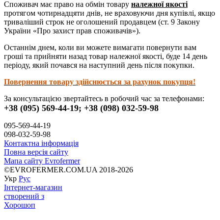
Споживач має право на обмін товару
належної якості
протягом чотирнадцяти днів, не враховуючи дня купівлі, якщо
триваліший строк не оголошений продавцем (ст. 9 Закону
України «Про захист прав споживачів»).
Останнім днем, коли ви можете вимагати повернути вам
гроші та прийняти назад товар належної якості, буде 14 день
періоду, який почався на наступний день після покупки.
Повернення товару здійснюється за рахунок покупця!
За консультацією звертайтесь в робочий час за телефонами:
+38 (095) 569-44-19; +38 (098) 032-59-98
095-569-44-19
098-032-59-98
Контактна інформація
Повна версія сайту
Мапа сайту Evrofermer
©EVROFERMER.COM.UA 2018-2026
Укр
Рус
Інтернет-магазин
створений з
Хорошоп