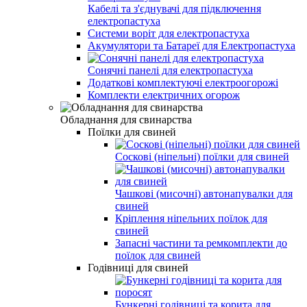
Кабелі та з'єднувачі для підключення
електропастуха
Системи воріт для електропастуха
Акумулятори та Батареї для Електропастуха
Сонячні панелі для електропастуха
Додаткові комплектуючі електроогорожі
Комплекти електричних огорож
Обладнання для свинарства
Поїлки для свиней
Соскові (ніпельні) поїлки для свиней
Чашкові (мисочні) автонапувалки для
свиней
Кріплення ніпельних поїлок для
свиней
Запасні частини та ремкомплекти до
поїлок для свиней
Годівниці для свиней
Бункерні годівниці та корита для