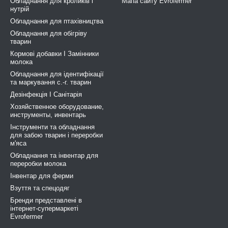
Обладнання для кроликів і
Мапа сайту Evrofermer
нутрій
Обладнання для птахівництва
Обладнання для обігріву
тварин
Кормові добавки І Замінники
молока
Обладнання для ідентифікації
та маркування с.-г. тварин
Дезінфекція І Санітарія
Хозяйственное оборудование,
инструменты, инвентарь
Інструменти та обладнання
для забою тварин і переробки
м'яса
Обладнання та інвентар для
переробки молока
Інвентар для ферми
Взуття та спецодяг
Бренди представлені в
інтернет-супермаркеті
Evrofermer