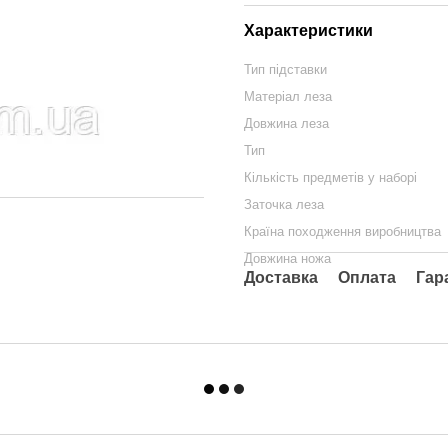
Характеристики
Тип підставки
Матеріал леза
Довжина леза
Тип
Кількість предметів у наборі
Заточка леза
Країна походження виробництва
Довжина ножа
Доставка
Оплата
Гар