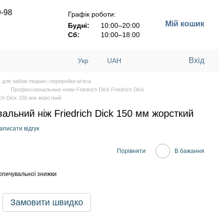
9-98
Графік роботи:
Мій кошик
Будні:
10:00–20:00
Сб:
10:00–18:00
Вхід
Укр
UAH
 для забою тварин і переробки м'яса
Профессиональные ножи Friedrich Dick Friedrich Dick
ch Dick 150 мм жорсткий
льний ніж Friedrich Dick 150 мм жорсткий
аписати відгук
Порівняти
В бажання
опичувальної знижки
Замовити швидко