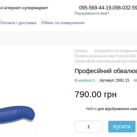
ні інтернет-супермаркет
095-569-44-19,
098-032-5
Передзвонити вам?
Оплата і доставка
Обмін та повернення
ідгуки про магазин
Статті та новини
Угода користувача
Головна
Інструменти та обладнання
Профессиональные ножи Friedrich Dick
Професійний обвалювальний ніж Friedri
Професійний обвалюва
В наявності
Артикул: 2991 15
Н
790.00 грн
Увійти
для відображення нак
%
Купити