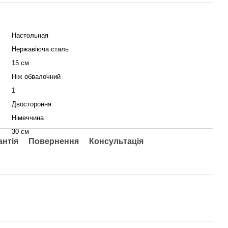
Настольная
Нержавіюча сталь
15 см
Ніж обвалочний
1
Двостороння
Німеччина
30 см
антія
Повернення
Консультація