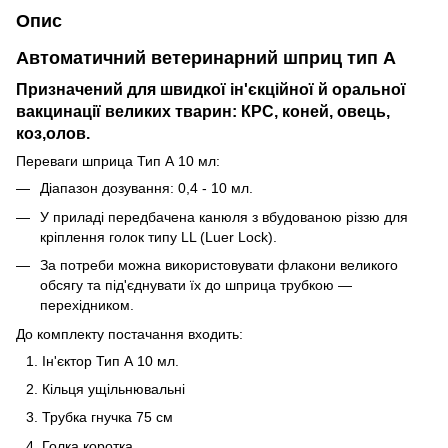
Опис
Автоматичний ветеринарний шприц тип А
Призначений для швидкої ін'єкційної й оральної
вакцинації великих тварин: КРС, коней, овець,
коз,олов.
Переваги шприца Тип А 10 мл:
Діапазон дозування: 0,4 - 10 мл.
У приладі передбачена канюля з вбудованою різзю для
кріплення голок типу LL (Luer Lock).
За потреби можна використовувати флакони великого
обсягу та під'єднувати їх до шприца трубкою —
перехідником.
До комплекту постачання входить:
Ін'єктор Тип А 10 мл.
Кільця ущільнювальні
Трубка гнучка 75 см
Голка коротка