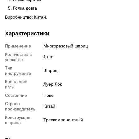
Голка довга
Виробництво: Китай.
Характеристики
Применение
Многоразовый шприц
Количество в
1 шт
упаковке
Тип
Шприц
инструмента
Крепление
Луер Лок
иглы
Состояние
Нове
Страна
Китай
производитель
Конструкция
Трехкомпонентный
шприца