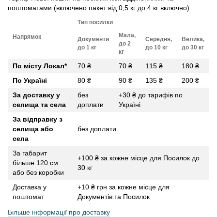
поштоматами (включено пакет від 0,5 кг до 4 кг включно)
Тип посилки
Мала,
Напрямок
Документи
Середня,
Велика,
до 2
до 1 кг
до 10 кг
до 30 кг
кг
По місту Локал
*
70 ₴
70 ₴
115 ₴
180 ₴
По Україні
80 ₴
90 ₴
135 ₴
200 ₴
За доставку у
без
+30 ₴ до тарифів по
селища та села
доплати
Україні
За відправку з
селища або
без доплати
села
За габарит
+100 ₴ за кожне місце для Посилок до
більше 120 см
30 кг
або без коробки
Доставка у
+10 ₴ грн за кожне місце для
поштомат
Документів та Посилок
Більше інформації про доставку