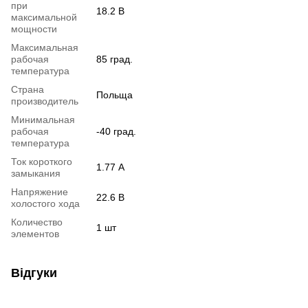
при
18.2 В
максимальной
мощности
Максимальная
рабочая
85 град.
температура
Страна
Польща
производитель
Минимальная
рабочая
-40 град.
температура
Ток короткого
1.77 А
замыкания
Напряжение
22.6 В
холостого хода
Количество
1 шт
элементов
Відгуки