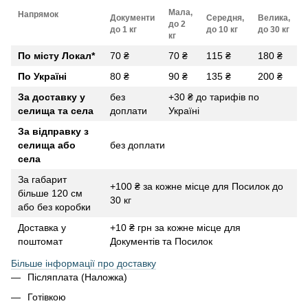
Мала,
Напрямок
Документи
Середня,
Велика,
до 2
до 1 кг
до 10 кг
до 30 кг
кг
По місту Локал
*
70 ₴
70 ₴
115 ₴
180 ₴
По Україні
80 ₴
90 ₴
135 ₴
200 ₴
За доставку у
без
+30 ₴ до тарифів по
селища та села
доплати
Україні
За відправку з
селища або
без доплати
села
За габарит
+100 ₴ за кожне місце для Посилок до
більше 120 см
30 кг
або без коробки
Доставка у
+10 ₴ грн за кожне місце для
поштомат
Документів та Посилок
Більше інформації про доставку
Післяплата (Наложка)
Готівкою