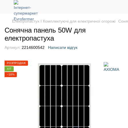
Електропастух І Комплектуючі для електричної огорожі
Соня
Сонячна панель 50W для
електропастуха
Артикул:
2214600542
Написати відгук
РОЗПРОДАЖ
ХІТ
−18%