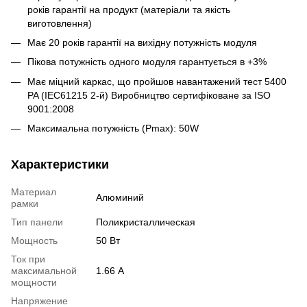
років гарантії на продукт (матеріали та якість
виготовлення)
Має 20 років гарантії на вихідну потужність модуля
Пікова потужність одного модуля гарантується в +3%
Має міцний каркас, що пройшов навантажений тест 5400
PA (IEC61215 2-й) Виробництво сертифіковане за ISO
9001:2008
Максимальна потужність (Pmax): 50W
Характеристики
Материал
Алюминий
рамки
Тип панели
Поликристаллическая
Мощность
50 Вт
Ток при
максимальной
1.66 А
мощности
Напряжение