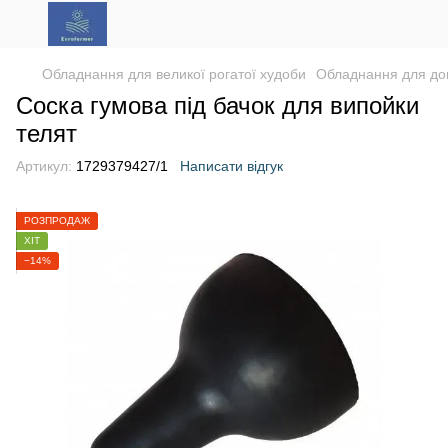
Обладнання для великої рогатої худоби
Обладнання для до
Соска гумова під бачок для випойки
телят
Артикул:
1729379427/1
Написати відгук
РОЗПРОДАЖ
ХІТ
−14%