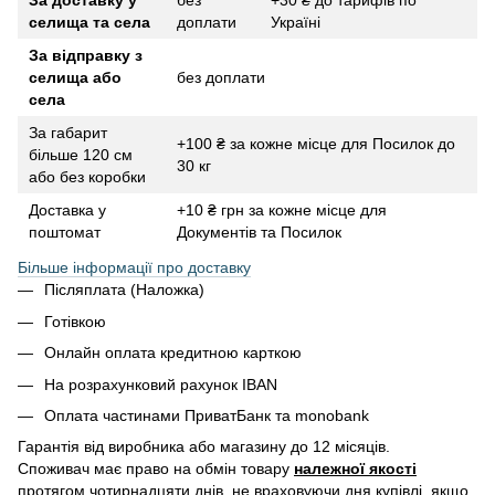
За доставку у
без
+30 ₴ до тарифів по
селища та села
доплати
Україні
За відправку з
селища або
без доплати
села
За габарит
+100 ₴ за кожне місце для Посилок до
більше 120 см
30 кг
або без коробки
Доставка у
+10 ₴ грн за кожне місце для
поштомат
Документів та Посилок
Більше інформації про доставку
Післяплата (Наложка)
Готівкою
Онлайн оплата кредитною карткою
На розрахунковий рахунок IBAN
Оплата частинами ПриватБанк та monobank
Гарантія від виробника або магазину до 12 місяців.
Споживач має право на обмін товару
належної якості
протягом чотирнадцяти днів, не враховуючи дня купівлі, якщо