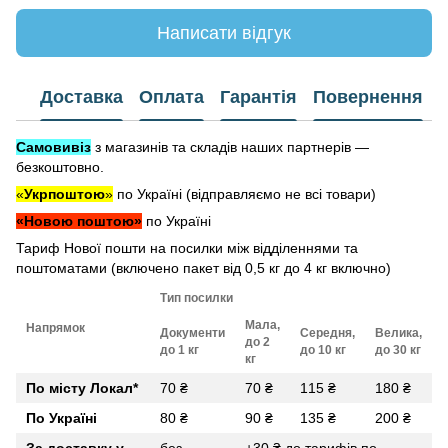
Написати відгук
Доставка
Оплата
Гарантія
Повернення
Самовивіз
з магазинів та складів наших партнерів —
безкоштовно.
«
Укрпоштою
»
по Україні (відправляємо не всі товари)
«Новою поштою»
по Україні
Тариф Нової пошти на посилки між відділеннями та
поштоматами (включено пакет від 0,5 кг до 4 кг включно)
Тип посилки
Мала,
Напрямок
Документи
Середня,
Велика,
до 2
до 1 кг
до 10 кг
до 30 кг
кг
По місту Локал
*
70 ₴
70 ₴
115 ₴
180 ₴
По Україні
80 ₴
90 ₴
135 ₴
200 ₴