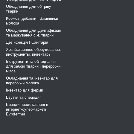
Обладнання для обігріву
тварин
Кормові добавки І Замінники
молока
Обладнання для ідентифікації
та маркування с.-г. тварин
Дезінфекція І Санітарія
Хозяйственное оборудование,
инструменты, инвентарь
Інструменти та обладнання
для забою тварин і переробки
м'яса
Обладнання та інвентар для
переробки молока
Інвентар для ферми
Взуття та спецодяг
Бренди представлені в
інтернет-супермаркеті
Evrofermer