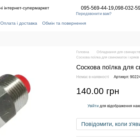
ні інтернет-супермаркет
095-569-44-19,
098-032-5
Передзвонити вам?
Оплата і доставка
Обмін та повернення
ідгуки про магазин
Статті та новини
Угода користувача
Головна
Обладнання для свинарст
Соскова поїлка для свиноматок і хряків 
Соскова поїлка для св
Немає в наявності
Артикул: 9022
140.00 грн
Увійти
для відображення нак
%
Повідомити, коли з'яв