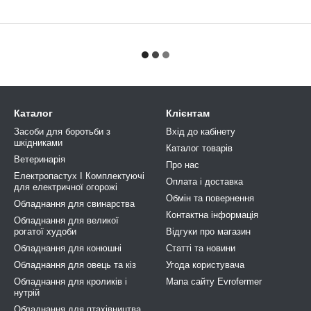
Каталог
Клієнтам
Засоби для боротьби з
Вхід до кабінету
шкідниками
Каталог товарів
Ветеринарія
Про нас
Електропастух І Комплектуючі
Оплата і доставка
для електричної огорожі
Обмін та повернення
Обладнання для свинарства
Контактна інформація
Обладнання для великої
рогатої худоби
Відгуки про магазин
Обладнання для конюшні
Статті та новини
Обладнання для овець та кіз
Угода користувача
Обладнання для кроликів і
Мапа сайту Evrofermer
нутрій
Обладнання для птахівництва