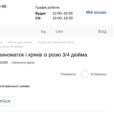
9-98
Графік роботи:
Мій кошик
Будні:
10:00–20:00
Сб:
10:00–18:00
Вхід
Укр
UAH
ва
Поїлки для свиней
Поїлки для свиней AGTgras
із різзю 3/4 дюйма
иноматок і хряків із різзю 3/4 дюйма
45205
Написати відгук
Порівняти
В бажання
опичувальної знижки
иться