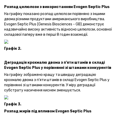
Розпад целюлози з використанням Evogen Septic Plus
На графіку показано розпад целюлози порівняно з іншими
двома різними продуктами американського виробництва.
Evogen Septic Plus (Genesis Biosciences - GB) демонструє
надзвичайно високу активність відносно целюлози, основної
складової паперу вже в перші 8 годин взаємодії.
Графік 2.
Деградація крохмалю двома з п'яти штамів в складі
Evogen Septic Plus у порівнянні зі штамами конкурентів
На графіку зображено кращу та швидшу деградацію
крохмалю двома з п'яти штамів в складі Evogen Septic Plus у
порівнянні зі штамами конкурентів. У міру деградації
субстрату насичення киснем зменшується.
Графік 3.
Розпад жирів під впливом Evogen Septic Plus