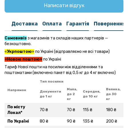
Написати відгук
Доставка
Оплата
Гарантія
Повернення
Самовивіз
з магазинів та складів наших партнерів —
безкоштовно.
«
Укрпоштою
»
по Україні (відправляємо не всі товари)
«Новою поштою»
по Україні
Тариф Нової пошти на посилки між відділеннями та
поштоматами (включено пакет від 0,5 кг до 4 кг включно)
Тип посилки
Мала,
Велика,
Напрямок
Документи
Середня,
до 2
до 30
до 1 кг
до 10 кг
кг
кг
По місту
70 ₴
70 ₴
115 ₴
180 ₴
Локал
*
По Україні
80 ₴
90 ₴
135 ₴
200 ₴