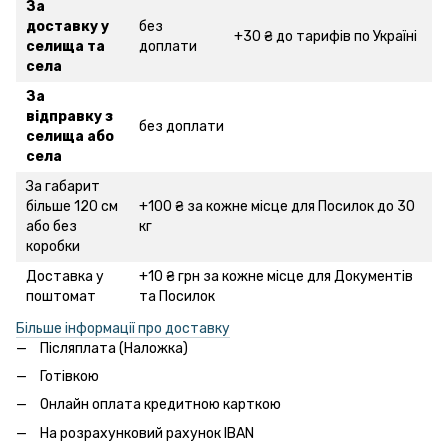
За
доставку у
без
+30 ₴ до тарифів по Україні
селища та
доплати
села
За
відправку з
без доплати
селища або
села
За габарит
більше 120 см
+100 ₴ за кожне місце для Посилок до 30
або без
кг
коробки
Доставка у
+10 ₴ грн за кожне місце для Документів
поштомат
та Посилок
Більше інформації про доставку
Післяплата (Наложка)
Готівкою
Онлайн оплата кредитною карткою
На розрахунковий рахунок IBAN