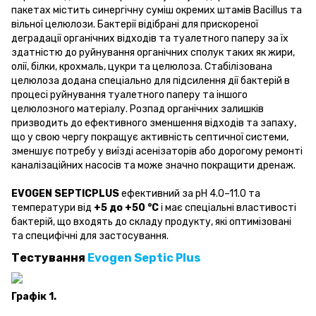
пакетах містить синергічну суміш окремих штамів Bacillus та
вільної целюлози. Бактерії відібрані для прискореної
деградації органічних відходів та туалетного паперу за їх
здатністю до руйнування органічних сполук таких як жири,
олії, білки, крохмаль, цукри та целюлоза. Стабілізована
целюлоза додана спеціально для підсилення дії бактерій в
процесі руйнування туалетного паперу та іншого
целюлозного матеріалу. Розпад органічних залишків
призводить до ефективного зменшення відходів та запаху,
що у свою чергу покращує активність септичної системи,
зменшує потребу у виїзді асенізаторів або дорогому ремонті
каналізаційних насосів та може значно покращити дренаж.
EVOGEN SEPTICPLUS
ефективний за pH 4.0–11.0 та
температури від
+5 до +50 °С
і має спеціальні властивості
бактерій, що входять до складу продукту, які оптимізовані
та специфічні для застосування.
Тестування
Evogen Septic Plus
Графік 1.