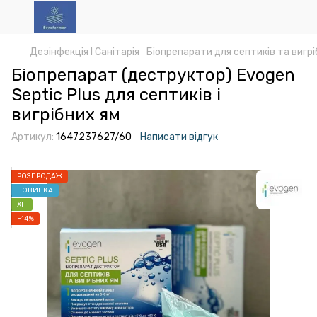
Дезінфекція І Санітарія
Біопрепарати для септиків та вигрі
Біопрепарат (деструктор) Evogen
Septic Plus для септиків і
вигрібних ям
Артикул:
1647237627/60
Написати відгук
РОЗПРОДАЖ
НОВИНКА
ХІТ
−14%