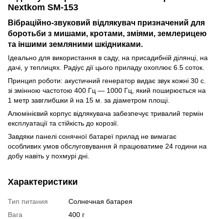
Nextkom SM-153
Вібраційно-звуковий відлякувач призначений для
боротьби з мишами, кротами, зміями, землерицею
та іншими земляними шкідниками.
Ідеально для використання в саду, на присадибній ділянці, на
дачі, у теплицях. Радіус дії цього приладу охоплює 6.5 соток.
Принцип роботи: акустичний генератор видає звук кожні 30 с.
зі змінною частотою 400 Гц — 1000 Гц, який поширюється на
1 метр завглибшки й на 15 м. за діаметром площі.
Алюмінієвий корпус відлякувача забезпечує тривалий термін
експлуатації та стійкість до корозії.
Завдяки панелі сонячної батареї прилад не вимагає
особливих умов обслуговування й працюватиме 24 години на
добу навіть у похмурі дні.
Характеристики
Тип питания
Солнечная батарея
Вага
400 г