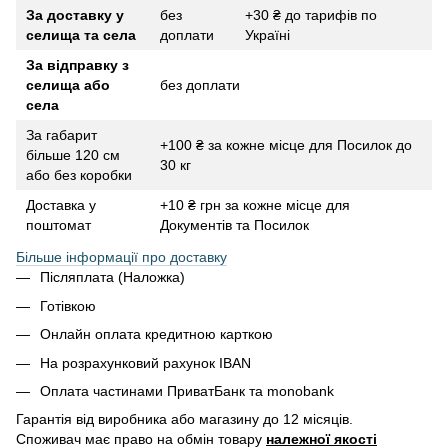
За доставку у
без
+30 ₴ до тарифів по
селища та села
доплати
Україні
За відправку з
селища або
без доплати
села
За габарит
+100 ₴ за кожне місце для Посилок до
більше 120 см
30 кг
або без коробки
Доставка у
+10 ₴ грн за кожне місце для
поштомат
Документів та Посилок
Більше інформації про доставку
Післяплата (Наложка)
Готівкою
Онлайн оплата кредитною карткою
На розрахунковий рахунок IBAN
Оплата частинами ПриватБанк та monobank
Гарантія від виробника або магазину до 12 місяців.
Споживач має право на обмін товару
належної якості