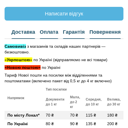
Написати відгук
Доставка
Оплата
Гарантія
Повернення
Самовивіз
з магазинів та складів наших партнерів —
безкоштовно.
«
Укрпоштою
»
по Україні (відправляємо не всі товари)
«Новою поштою»
по Україні
Тариф Нової пошти на посилки між відділеннями та
поштоматами (включено пакет від 0,5 кг до 4 кг включно)
Тип посилки
Мала,
Напрямок
Документи
Середня,
Велика,
до 2
до 1 кг
до 10 кг
до 30 кг
кг
По місту Локал
*
70 ₴
70 ₴
115 ₴
180 ₴
По Україні
80 ₴
90 ₴
135 ₴
200 ₴