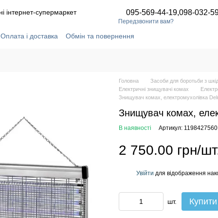
ні інтернет-супермаркет
095-569-44-19,
098-032-5
Передзвонити вам?
Оплата і доставка
Обмін та повернення
ідгуки про магазин
Статті та новини
Угода користувача
Головна
Засоби для боротьби з шк
Електричні знищувачі комах
Електр
Знищувач комах, електромухолівка Del
Знищувач комах, елек
В наявності
Артикул: 1198427560
2 750.00 грн/шт
Увійти
для відображення нак
%
Купити
шт.