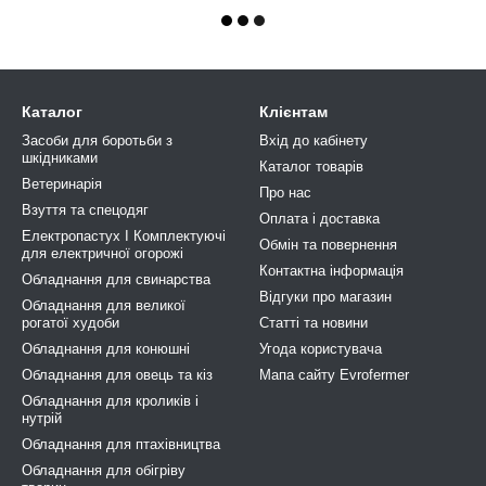
Каталог
Клієнтам
Засоби для боротьби з
Вхід до кабінету
шкідниками
Каталог товарів
Ветеринарія
Про нас
Взуття та спецодяг
Оплата і доставка
Електропастух І Комплектуючі
Обмін та повернення
для електричної огорожі
Контактна інформація
Обладнання для свинарства
Відгуки про магазин
Обладнання для великої
рогатої худоби
Статті та новини
Обладнання для конюшні
Угода користувача
Обладнання для овець та кіз
Мапа сайту Evrofermer
Обладнання для кроликів і
нутрій
Обладнання для птахівництва
Обладнання для обігріву