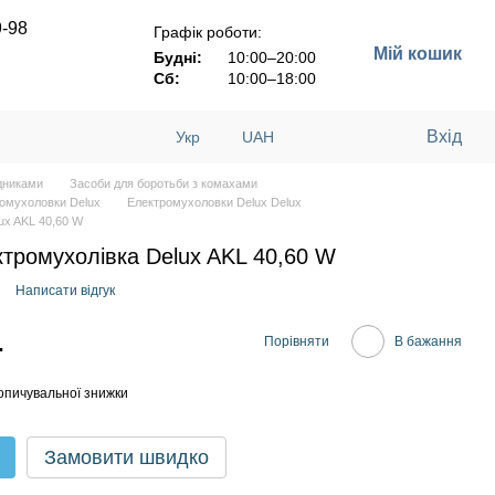
9-98
Графік роботи:
Мій кошик
Будні:
10:00–20:00
Сб:
10:00–18:00
Вхід
Укр
UAH
ідниками
Засоби для боротьби з комахами
омухоловки Delux
Електромухоловки Delux Delux
ux AKL 40,60 W
тромухолівка Delux AKL 40,60 W
Написати відгук
.
Порівняти
В бажання
опичувальної знижки
Замовити швидко