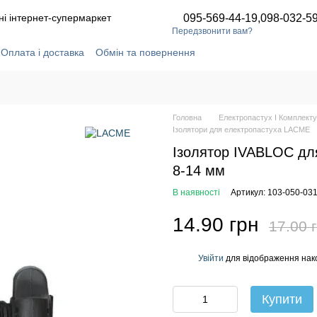
ні інтернет-супермаркет
095-569-44-19,
098-032-5
Передзвонити вам?
Оплата і доставка
Обмін та повернення
ідгуки про магазин
Статті та новини
Угода користувача
Головна
Електропастух І Комплекту
Ізолятори для електропастуха LACME
Ізолятор IVABLOC для
8-14 мм
В наявності
Артикул: 103-050-03
14.90 грн
17.00 
Увійти
для відображення нак
%
Купити