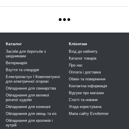
Каталог
Клієнтам
Засоби для боротьби з
Вхід до кабінету
шкідниками
Каталог товарів
Ветеринарія
Про нас
Взуття та спецодяг
Оплата і доставка
Електропастух І Комплектуючі
Обмін та повернення
для електричної огорожі
Контактна інформація
Обладнання для свинарства
Відгуки про магазин
Обладнання для великої
рогатої худоби
Статті та новини
Обладнання для конюшні
Угода користувача
Обладнання для овець та кіз
Мапа сайту Evrofermer
Обладнання для кроликів і
нутрій