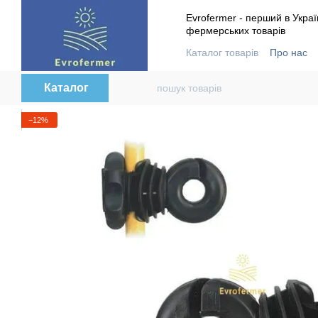
Перейти до основного контенту
Evrofermer - перший в Украї
фермерських товарів
Каталог товарів
Про нас
Контактна інформація
В
Каталог
−12%