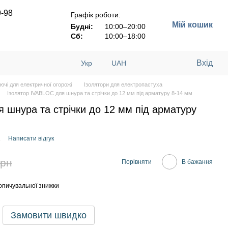
9-98
Графік роботи:
Мій кошик
Будні:
10:00–20:00
Сб:
10:00–18:00
Вхід
Укр
UAH
ючі для електричної огорожі
Ізолятори для електропастуха
Ізолятор IVABLOC для шнура та стрічки до 12 мм під арматуру 8-14 мм
 шнура та стрічки до 12 мм під арматуру
1
Написати відгук
грн
Порівняти
В бажання
опичувальної знижки
Замовити швидко