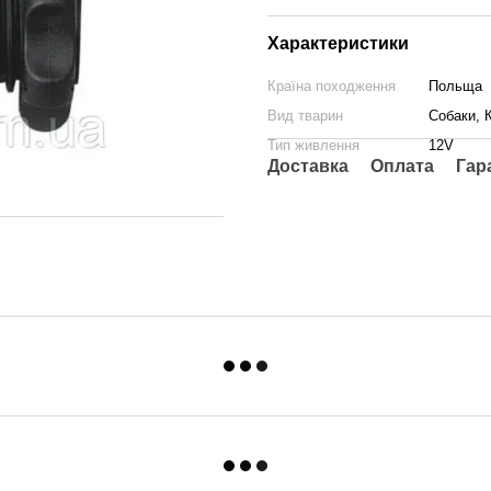
Характеристики
Країна походження
Польща
Вид тварин
Собаки, К
Тип живлення
12V
Доставка
Оплата
Гар