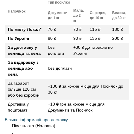
Тип посилки
Мала,
Напрямок
Документи
Середня,
Велика,
до 2
до 1 кг
до 10 кг
до 30 кг
кг
По місту Локал
*
70 ₴
70 ₴
115 ₴
180 ₴
По Україні
80 ₴
90 ₴
135 ₴
200 ₴
За доставку у
без
+30 ₴ до тарифів по
селища та села
доплати
Україні
За відправку з
селища або
без доплати
села
За габарит
+100 ₴ за кожне місце для Посилок до
більше 120 см
30 кг
або без коробки
Доставка у
+10 ₴ грн за кожне місце для
поштомат
Документів та Посилок
Більше інформації про доставку
Післяплата (Наложка)