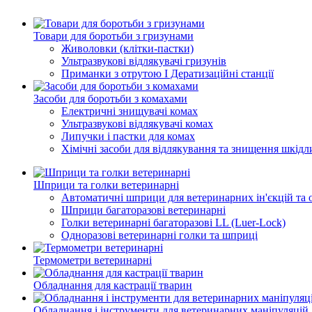
Товари для боротьби з гризунами
Живоловки (клітки-пастки)
Ультразвукові відлякувачі гризунів
Приманки з отрутою І Дератизаційні станції
Засоби для боротьби з комахами
Електричні знищувачі комах
Ультразвукові відлякувачі комах
Липучки і пастки для комах
Хімічні засоби для відлякування та знищення шкід
Шприци та голки ветеринарні
Автоматичні шприци для ветеринарних ін'єкцій та 
Шприци багаторазові ветеринарні
Голки ветеринарні багаторазові LL (Luer-Lock)
Одноразові ветеринарні голки та шприці
Термометри ветеринарні
Обладнання для кастрації тварин
Обладнання і інструменти для ветеринарних маніпуляцій