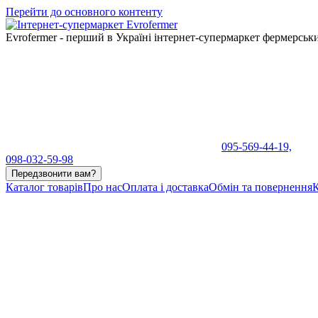
Перейти до основного контенту
Evrofermer - перший в Україні інтернет-супермаркет фермерськ
095-569-44-19,
098-032-59-98
Передзвонити вам?
Каталог товарів
Про нас
Оплата і доставка
Обмін та повернення
К