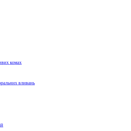
ливих комах
оральних вливань