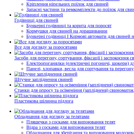
Кріплення ніпельних поїлок для свиней
Запасні частини та ремкомплекти до поїлок для сви
Годівниці для свиней
Бункерні годівниці та корита для поросят
Кормушки для свиней на доращивании
Бункерні годівниці І Кормові автомати для свиней н
Все для догляду за поросятами
Засоби для перегону, сортування, фіксації і заспокоєння с
Електропоганялки (електричні погоничі, шокери) д
Панелі, хлопавки, весла для сортування та перегон
Штучне запліднення свиней
Станки для опросу та осіменіння (заплідненя) свиноматок
Пластикова щілинна підлога
Обладнання для догляду за телятами
Пляшечки з сосками для випоювання телят
Відра з сосками для випоювання телят
Обладнання для зберігання та випоювання молозив