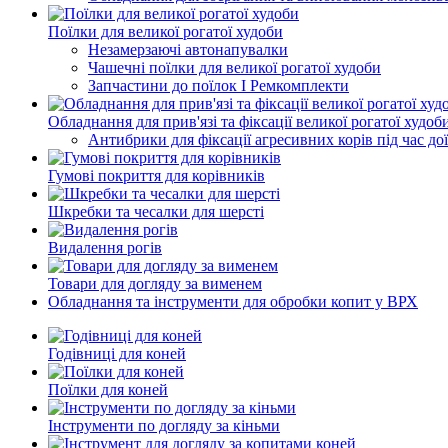
Поїлки для великої рогатої худоби
Незамерзаючі автонапувалки
Чашечні поїлки для великої рогатої худоби
Запчастини до поїлок І Ремкомплекти
Обладнання для прив'язі та фіксації великої рогатої худоб
Антибрики для фіксації агресивних корів під час до
Гумові покриття для корівників
Шкребки та чесалки для шерсті
Видалення рогів
Товари для догляду за вименем
Обладнання та інструменти для обробки копит у ВРХ
Годівниці для коней
Поїлки для коней
Інструменти по догляду за кіньми