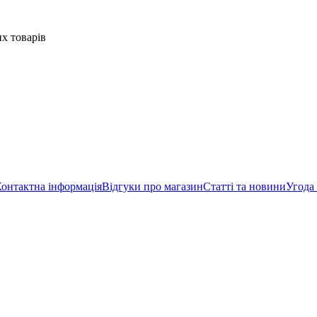
их товарів
онтактна інформація
Відгуки про магазин
Статті та новини
Угода