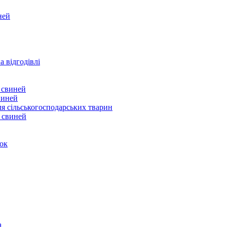
ней
а відгодівлі
виней
ля сільськогосподарських тварин
у свиней
а