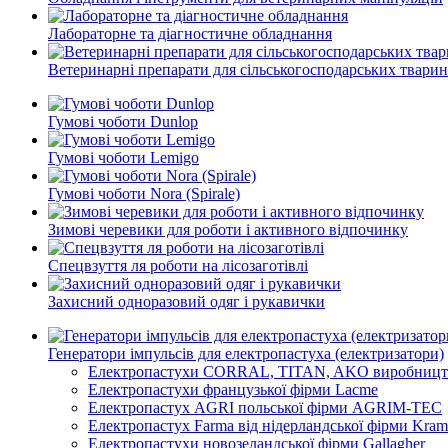
Лабораторне та діагностичне обладнання
Ветеринарні препарати для сільськогосподарських тварин
Гумові чоботи Dunlop
Гумові чоботи Lemigo
Гумові чоботи Nora (Spirale)
Зимові черевики для роботи і активного відпочинку
Спецвзуття ля роботи на лісозаготівлі
Захисний одноразовий одяг і рукавички
Генератори імпульсів для електропастуха (електризатори)
Електропастухи CORRAL, TITAN, AKO виробництва
Електропастухи французької фірми Lacme
Електропастух AGRI польської фірми AGRIM-TEC
Електропастух Farma від нідерландської фірми Kra
Електропастухи новозеландської фірми Gallagher