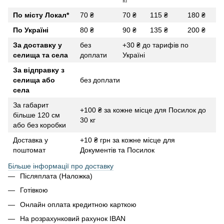
кг
По місту Локал
*
70 ₴
70 ₴
115 ₴
180 ₴
По Україні
80 ₴
90 ₴
135 ₴
200 ₴
За доставку у
без
+30 ₴ до тарифів по
селища та села
доплати
Україні
За відправку з
селища або
без доплати
села
За габарит
+100 ₴ за кожне місце для Посилок до
більше 120 см
30 кг
або без коробки
Доставка у
+10 ₴ грн за кожне місце для
поштомат
Документів та Посилок
Більше інформації про доставку
Післяплата (Наложка)
Готівкою
Онлайн оплата кредитною карткою
На розрахунковий рахунок IBAN