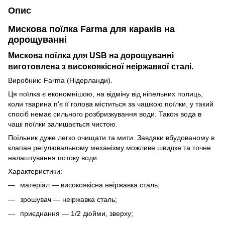
Опис
Мискова поїлка Farma для караків на
дорощуванні
Мискова поїлка для USB на дорощуванні
виготовлена з високоякісної неіржавкої сталі.
Виробник: Farma (Нідерланди).
Ця поїлка є економнішою, на відміну від ніпельних полиць,
коли тварина п'є її голова міститься за чашкою поїлки, у такий
спосіб немає сильного розбризкування води. Також вода в
чаші поїлки залишається чистою.
Поїльник дуже легко очищати та мити. Завдяки вбудованому в
клапан регулювальному механізму можливе швидке та точне
налаштування потоку води.
Характеристики:
матеріал — високоякісна неіржавка сталь;
зрошувач — неіржавка сталь;
приєднання — 1/2 дюйми, зверху;