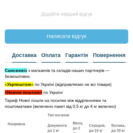
Додайте перший відгук
Написати відгук
Доставка
Оплата
Гарантія
Повернення
Самовивіз
з магазинів та складів наших партнерів —
безкоштовно.
«
Укрпоштою
»
по Україні (відправляємо не всі товари)
«Новою поштою»
по Україні
Тариф Нової пошти на посилки між відділеннями та
поштоматами (включено пакет від 0,5 кг до 4 кг включно)
Тип посилки
Мала,
Напрямок
Документи
Середня,
Велика,
до 2
до 1 кг
до 10 кг
до 30 кг