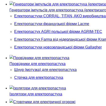
Генератори імпульсів для електропастуха (електризат
Електропастухи CORRAL, TITAN, AKO виробництва н
Електропастухи французької фірми Lacme
Електропастух AGRI польської фірми AGRIM-TEC
Електропастух Farma від нідерландської фірми Kra
Електропастухи новозеландської фірми Gallagher
Провідники для електропастуха
Шнур (мотузка) для електропастуха
Стрічка для електропастуха
Ізолятори для електропастуха