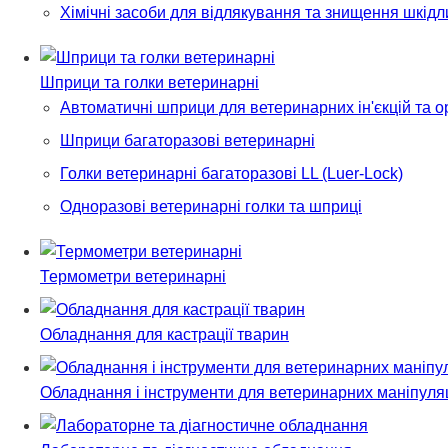
Хімічні засоби для відлякування та знищення шкід
Шприци та голки ветеринарні
Автоматичні шприци для ветеринарних ін'єкцій та 
Шприци багаторазові ветеринарні
Голки ветеринарні багаторазові LL (Luer-Lock)
Одноразові ветеринарні голки та шприці
Термометри ветеринарні
Обладнання для кастрації тварин
Обладнання і інструменти для ветеринарних маніпуля