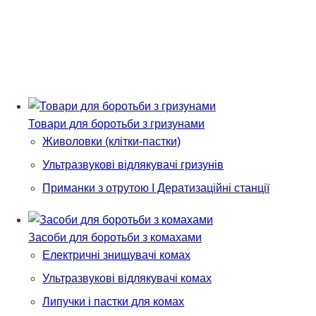
Товари для боротьби з гризунами
Живоловки (клітки-пастки)
Ультразвукові відлякувачі гризунів
Приманки з отрутою І Дератизаційні станції
Засоби для боротьби з комахами
Електричні знищувачі комах
Ультразвукові відлякувачі комах
Липучки і пастки для комах