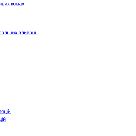
ливих комах
оральних вливань
цій