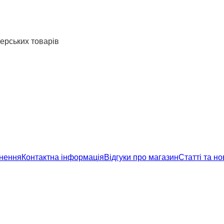
мерських товарів
рнення
Контактна інформація
Відгуки про магазин
Статті та н