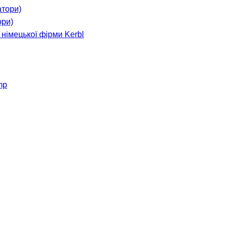
ори)
імецької фірми Kerbl
mp